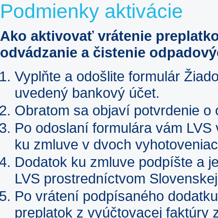
Podmienky aktivácie
Ako aktivovať vrátenie preplatk
odvádzanie a čistenie odpadový
Vyplňte a odošlite formulár Žiad
uvedený bankový účet.
Obratom sa objaví potvrdenie o 
Po odoslaní formulára vám LVS 
ku zmluve v dvoch vyhotoveniac
Dodatok ku zmluve podpíšte a je
LVS prostredníctvom Slovenskej
Po vrátení podpísaného dodatk
preplatok z vyúčtovacej faktúry