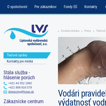
O spoločnosti
Pre zákazníkov
Fondy EÚ
Kontakty
Úvodná stránka
Press
Tlačové
>
>
>
Tlačové správy
Kontakty pre médiá
Stála služba -
hlásenie porúch
+421 44 552 1992
+421 908 916 579
Vodári pravide
dispecing@lvsas.sk
výdatnosť vod
Zákaznícke centrum