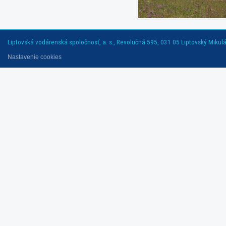
Liptovská vodárenská spoločnosť, a. s., Revolučná 595, 031 05 Liptovský Mikuláš
Nastavenie cookies