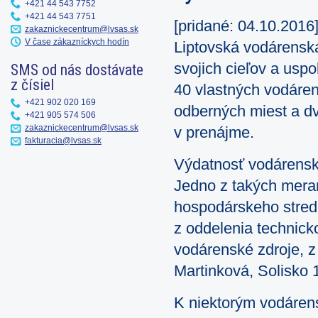
+421 44 543 7752
+421 44 543 7751
[pridané: 04.10.2016
zakaznickecentrum@lvsas.sk
V čase zákazníckych hodín
Liptovská vodárensk
svojich cieľov a uspo
SMS od nás dostávate
z čísiel
40 vlastných vodáren
+421 902 020 169
odberných miest a d
+421 905 574 506
zakaznickecentrum@lvsas.sk
v prenájme.
fakturacia@lvsas.sk
Výdatnosť vodárenský
Jedno z takých meran
hospodárskeho stred
z oddelenia technick
vodárenské zdroje, z
Martinková, Solisko 
K niektorým vodáren