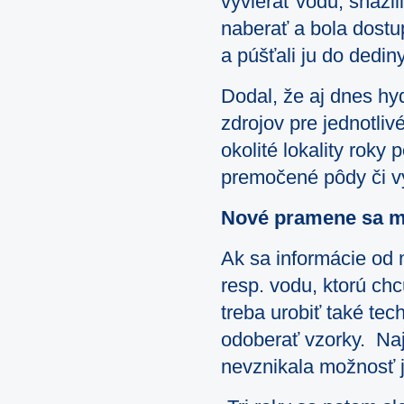
vyvierať vodu, snažil
naberať a bola dostu
a púšťali ju do dedi
Dodal, že aj dnes hy
zdrojov pre jednotliv
okolité lokality roky
premočené pôdy či v
Nové pramene sa mu
Ak sa informácie od 
resp. vodu, ktorú ch
treba urobiť také tec
odoberať vzorky. Na
nevznikala možnosť 