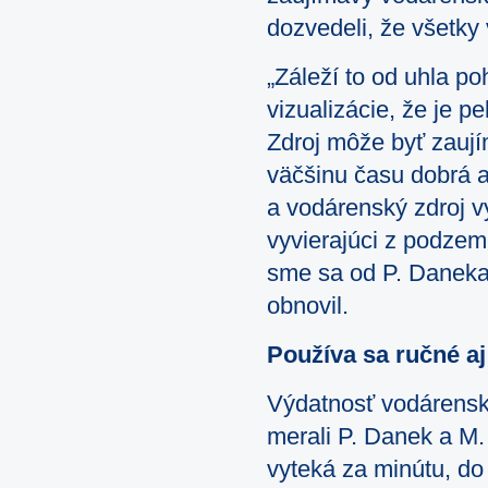
dozvedeli, že všetk
„Záleží to od uhla p
vizualizácie, že je 
Zdroj môže byť zaují
väčšinu času dobrá a 
a vodárenský zdroj 
vyvierajúci z podzem
sme sa od P. Daneka.
obnovil.
Používa sa ručné a
Výdatnosť vodárenský
merali P. Danek a M
vyteká za minútu, do