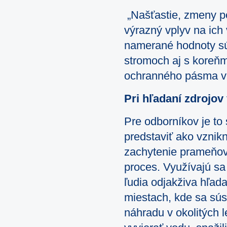
„Našťastie, zmeny p
výrazný vplyv na ich 
namerané hodnoty sú
stromoch aj s koreňm
ochranného pásma vo
Pri hľadaní zdrojov
Pre odborníkov je to
predstaviť ako vznik
zachytenie prameňov
proces. Využívajú sa 
ľudia odjakživa hľadal
miestach, kde sa sús
náhradu v okolitých l