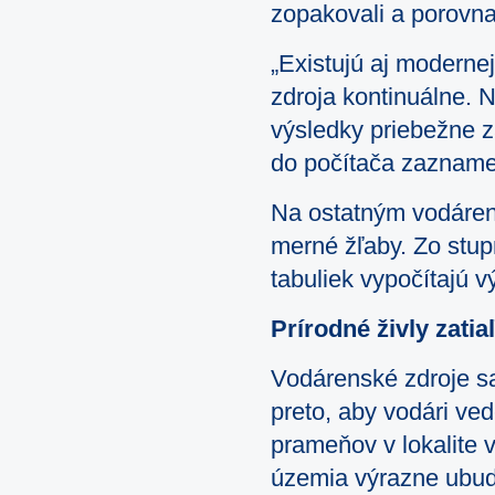
zopakovali a porovna
„Existujú aj moderne
zdroja kontinuálne.
výsledky priebežne 
do počítača zazname
Na ostatným vodárens
merné žľaby. Zo stup
tabuliek vypočítajú v
Prírodné živly zati
Vodárenské zdroje sa 
preto, aby vodári ve
prameňov v lokalite 
územia výrazne ubud