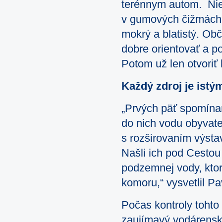
terénnym autom. Niek
v gumových čižmách, 
mokrý a blatistý. Obč
dobre orientovať a p
Potom už len otvoriť
Každý zdroj je ist
„Prvých päť spomínan
do nich vodu obyvate
s rozširovaním výsta
Našli ich pod Cestou
podzemnej vody, ktor
komoru,“ vysvetlil P
Počas kontroly tohto 
zaujímavý vodárensk