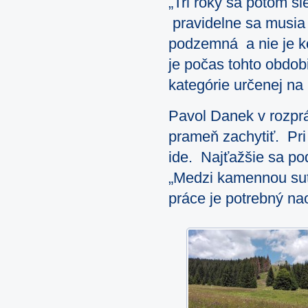
„Tri roky sa potom sl
pravidelne sa musia o
podzemná a nie je k
je počas tohto obdo
kategórie určenej na 
Pavol Danek v rozprá
prameň zachytiť. Pri
ide. Najťažšie sa po
„Medzi kamennou suť
práce je potrebný na