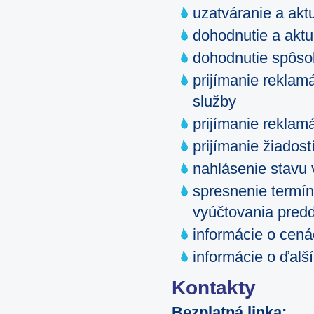
uzatváranie a akt
dohodnutie a aktu
dohodnutie spôsob
prijímanie reklam
služby
prijímanie reklam
prijímanie žiados
nahlásenie stavu
spresnenie termín
vyúčtovania pred
informácie o cen
informácie o ďalš
Kontakty
Bezplatná linka: