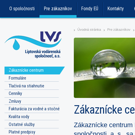
O spoločnosti
Pre zákazníkov
Fondy EÚ
Kontakty
Úvodná stránka
Pre zákazníkov
>
>
>
Zákaznícke centrum
Formuláre
Tlačivá na stiahnutie
Cenníky
Zmluvy
Zákaznícke c
Fakturácia za vodné a stočné
Kvalita vody
Zákaznícke centrum 
Ostatné služby
Platné predpisy
spoločnosti, a. s., s