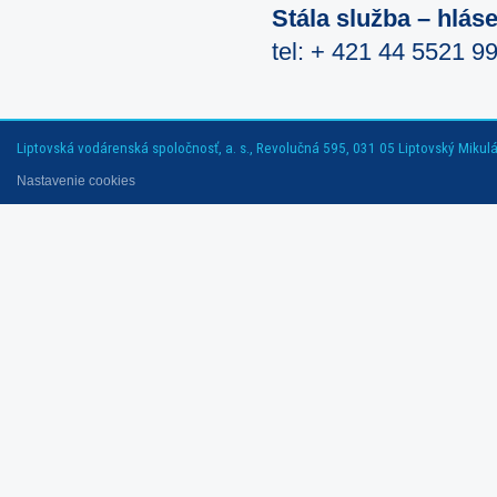
Stála služba – hlás
tel: + 421 44 5521 9
Liptovská vodárenská spoločnosť, a. s., Revolučná 595, 031 05 Liptovský Mikuláš
Nastavenie cookies