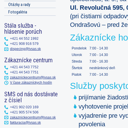
Otázky a rady
Ul. Revolučná 595, 
Fotogaléria
(pri čistiarni odpad
Ondrašovú – pred že
Stála služba -
hlásenie porúch
Zákaznícke ho
+421 44 552 1992
+421 908 916 579
Pondelok
7:00 - 14.30
dispecing@lvsas.sk
Utorok
7:00 - 14.30
Zákaznícke centrum
Streda
7:00 - 16.30
+421 44 543 7752
Štvrtok
nestránkový deň
+421 44 543 7751
Piatok
7:00 - 14.30
zakaznickecentrum@lvsas.sk
V čase zákazníckych hodín
Služby poskyt
SMS od nás dostávate
prijímanie žiados
z čísiel
vyhotovenie proje
+421 902 020 169
+421 905 574 506
vyjadrenie pre v
zakaznickecentrum@lvsas.sk
fakturacia@lvsas.sk
povolenia