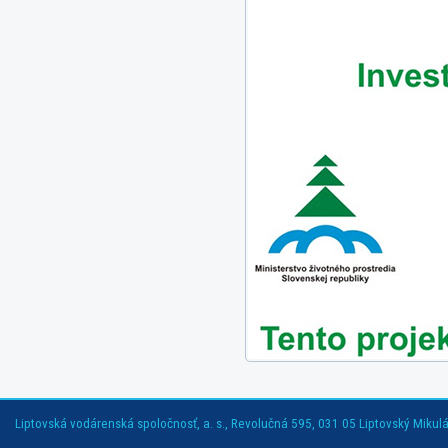
Liptovská vodárenská spoločnosť, a. s., Revolučná 595, 031 05 Liptovský Mikuláš