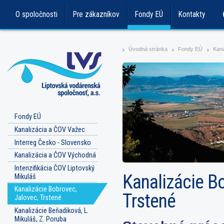
O spoločnosti
Pre zákazníkov
Fondy EÚ
Kontakty
Úvodná stránka
Fondy EÚ
Kana
>
>
>
Fondy EÚ
Kanalizácia a ČOV Važec
Interreg Česko - Slovensko
Kanalizácia a ČOV Východná
Intenzifikácia ČOV Liptovský
Kanalizácie Bo
Mikuláš
Kanalizácie Bobrovec,
Trstené
Jalovec, Trstené
Kanalizácie Beňadiková, L.
Mikuláš, Z. Poruba