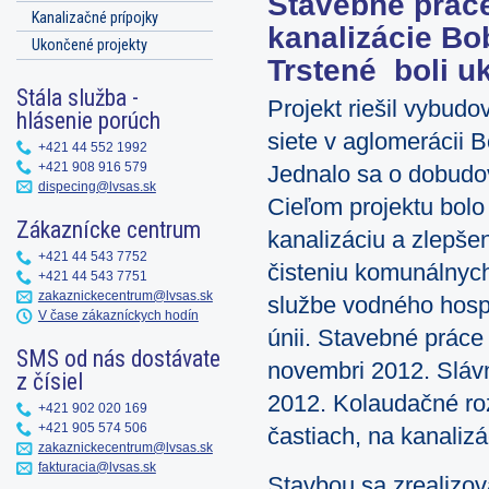
Stavebné práce
Kanalizačné prípojky
kanalizácie Bo
Ukončené projekty
Trstené boli 
Stála služba -
Projekt riešil vybudo
hlásenie porúch
siete v aglomerácii 
+421 44 552 1992
+421 908 916 579
Jednalo sa o dobudov
dispecing@lvsas.sk
Cieľom projektu bolo
Zákaznícke centrum
kanalizáciu a zlepše
+421 44 543 7752
čisteniu komunálnyc
+421 44 543 7751
zakaznickecentrum@lvsas.sk
službe vodného hosp
V čase zákazníckych hodín
únii. Stavebné práce
SMS od nás dostávate
novembri 2012. Sláv
z čísiel
2012. Kolaudačné roz
+421 902 020 169
+421 905 574 506
častiach, na kanalizá
zakaznickecentrum@lvsas.sk
fakturacia@lvsas.sk
Stavbou sa zrealizov