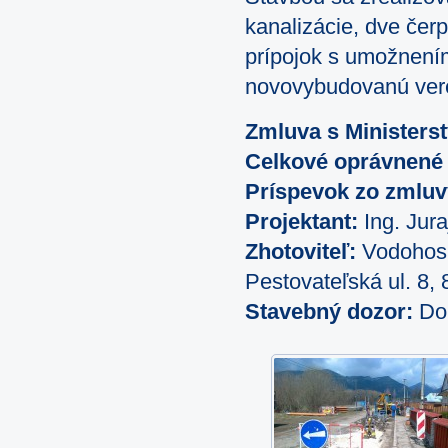
kanalizácie, dve čer
prípojok s umožnením
novovybudovanú vere
Zmluva s Ministerst
Celkové oprávnené 
Príspevok zo zmluv
Projektant:
Ing. Jura
Zhotoviteľ:
Vodohospo
Pestovateľská ul. 8, 
Stavebný dozor:
Dop