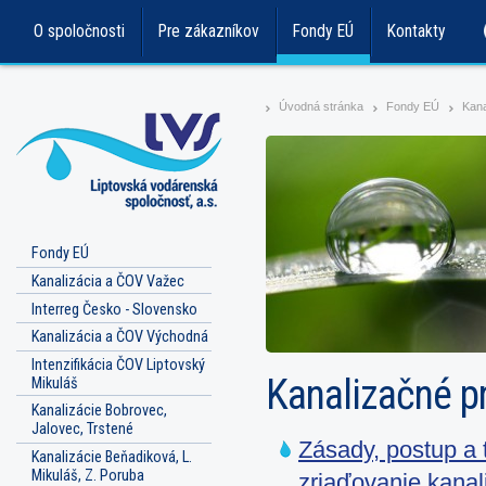
O spoločnosti
Pre zákazníkov
Fondy EÚ
Kontakty
Úvodná stránka
Fondy EÚ
Kana
>
>
>
Fondy EÚ
Kanalizácia a ČOV Važec
Interreg Česko - Slovensko
Kanalizácia a ČOV Východná
Intenzifikácia ČOV Liptovský
Kanalizačné pr
Mikuláš
Kanalizácie Bobrovec,
Jalovec, Trstené
Zásady, postup a 
Kanalizácie Beňadiková, L.
Mikuláš, Z. Poruba
zriaďovanie kanal