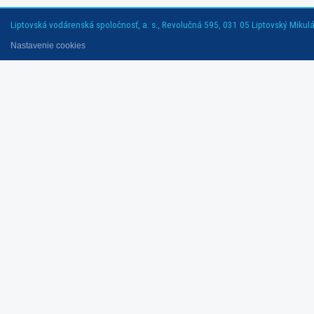
Liptovská vodárenská spoločnosť, a. s., Revolučná 595, 031 05 Liptovský Mikuláš
Nastavenie cookies