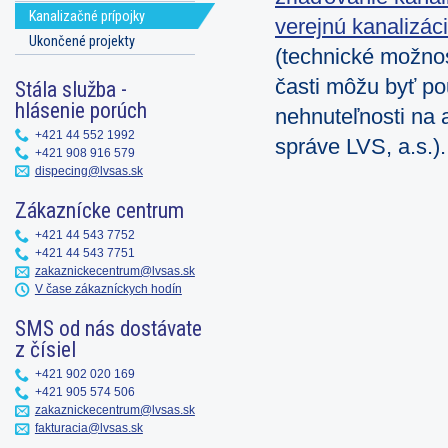
Kanalizačné prípojky
verejnú kanalizác
Ukončené projekty
(technické možnos
časti môžu byť po
Stála služba -
hlásenie porúch
nehnuteľnosti na 
+421 44 552 1992
správe LVS, a.s.).
+421 908 916 579
dispecing@lvsas.sk
Zákaznícke centrum
+421 44 543 7752
+421 44 543 7751
zakaznickecentrum@lvsas.sk
V čase zákazníckych hodín
SMS od nás dostávate
z čísiel
+421 902 020 169
+421 905 574 506
zakaznickecentrum@lvsas.sk
fakturacia@lvsas.sk