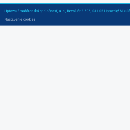
Liptovská vodárenská spoločnosť, a. s., Revolučná 595, 031 05 Liptovský Mikuláš
Nastavenie cookies