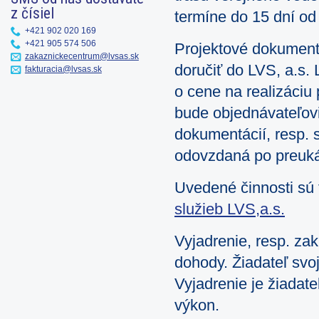
z čísiel
termíne do 15 dní od
+421 902 020 169
+421 905 574 506
Projektové dokumentá
zakaznickecentrum@lvsas.sk
doručiť do LVS, a.s.
fakturacia@lvsas.sk
o cene na realizáciu
bude objednávateľovi
dokumentácií, resp. 
odovzdaná po preuká
Uvedené činnosti sú
služieb LVS,a.s.
Vyjadrenie, resp. za
dohody. Žiadateľ sv
Vyjadrenie je žiadate
výkon.