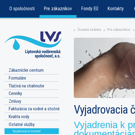
O spoločnosti
Pre zákazníkov
Fondy EÚ
Kontakty
Úvodná stránka
Pre zákazníkov
>
>
>
Zákaznícke centrum
Formuláre
Tlačivá na stiahnutie
Cenníky
Zmluvy
Vyjadrovacia 
Fakturácia za vodné a stočné
Kvalita vody
Vyjadrenia k p
Ostatné služby
dokumentáciám
Vyjadrovacia činnosť