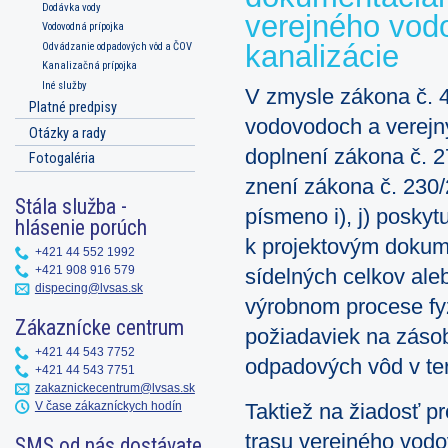
Dodávka vody
verejného vod
Vodovodná prípojka
kanalizácie
Odvádzanie odpadových vôd a ČOV
Kanalizačná prípojka
Iné služby
V zmysle zákona č. 4
Platné predpisy
vodovodoch a verejn
Otázky a rady
doplnení zákona č. 2
Fotogaléria
znení zákona č. 230/2
Stála služba -
písmeno i), j) poskyt
hlásenie porúch
k projektovým dokum
+421 44 552 1992
+421 908 916 579
sídelných celkov aleb
dispecing@lvsas.sk
výrobnom procese fy
Zákaznícke centrum
požiadaviek na zásob
+421 44 543 7752
odpadových vôd v ter
+421 44 543 7751
zakaznickecentrum@lvsas.sk
V čase zákazníckych hodín
Taktiež na žiadosť p
trasu verejného vodo
SMS od nás dostávate