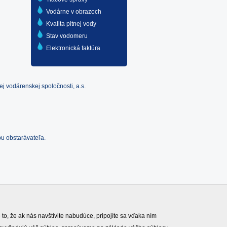
Vodárne v obrazoch
Kvalita pitnej vody
Stav vodomeru
Elektronická faktúra
j vodárenskej spoločnosti, a.s.
u obstarávateľa.
o, že ak nás navštívite nabudúce, pripojíte sa vďaka ním