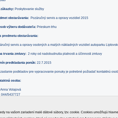
 zákazky:
Poskytovanie služby
dmet obstarávania:
Pozáručný servis a opravy vozidiel 2015
sob výberu dodávateľa:
Prieskum trhu
s predmetu obstarávania:
áručný servis a opravy osobných a malých nákladných vozidiel autoparku Liptovske
a trvania zmluvy:
2 roky od nadobudnutia platnosti a účinnosti zmluvy
mín predkladania ponúk:
22.7.2015
 zaslanie podkladov pre vypracovanie ponuky je potrebné požiadať kontaktnú osob
taktná osoba:
. Anna Volajová
.: 044/5437727
il: 0908 916592
ail:
anna_volajova@lvsas.sk
edy na vašom zariadení malé dátové súbory, tzv. cookie. Cookies umožňujú hlavne t