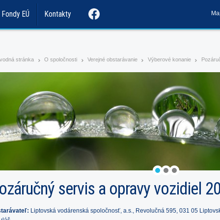
Ma
Fondy EÚ
Kontakty
vodná stránka
O spoločnosti
Verejné obstarávanie
Výberové konanie
Pozáruč
>
>
>
>
ozáručný servis a opravy vozidiel 2
tarávateľ:
Liptovská vodárenská spoločnosť, a.s., Revolučná 595, 031 05 Liptovs
uláš