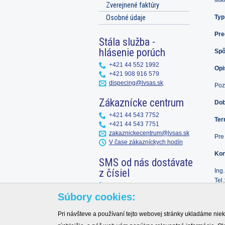
Zverejnené faktúry
Typ
Osobné údaje
Pre
Stála služba -
hlásenie porúch
Spô
+421 44 552 1992
Opi
+421 908 916 579
dispecing@lvsas.sk
Poz
Zákaznícke centrum
Dob
+421 44 543 7752
Ter
+421 44 543 7751
zakaznickecentrum@lvsas.sk
Pre
V čase zákazníckych hodín
Kon
SMS od nás dostávate
z čísiel
Ing
Tel
+421 902 020 169
Mob
+421 905 574 506
Súbory cookies:
e-m
zakaznickecentrum@lvsas.sk
fakturacia@lvsas.sk
Pri návšteve a používaní tejto webovej stránky ukladáme niek