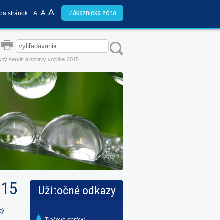
A
A
Zákaznícka zóna
pa stránok
A
ný servis a opravy vozidiel 2015
015
Užitočné odkazy
ký
Tlačové správy