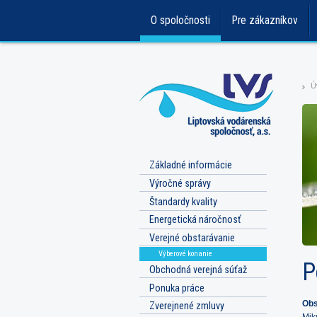
O spoločnosti
Pre zákazníkov
Ú
>
Základné informácie
Výročné správy
Štandardy kvality
Energetická náročnosť
Verejné obstarávanie
Výberové konanie
P
Obchodná verejná súťaž
Ponuka práce
Obs
Zverejnené zmluvy
Mik