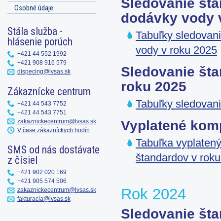
Sledovanie šta
Osobné údaje
dodávky vody 
Stála služba -
Tabuľky sledovani
hlásenie porúch
vody v roku 2025
+421 44 552 1992
+421 908 916 579
Sledovanie šta
dispecing@lvsas.sk
roku 2025
Zákaznícke centrum
Tabuľky sledovani
+421 44 543 7752
+421 44 543 7751
zakaznickecentrum@lvsas.sk
Vyplatené kom
V čase zákazníckych hodín
Tabuľka vyplatený
SMS od nás dostávate
štandardov v roku
z čísiel
+421 902 020 169
+421 905 574 506
Rok 2024
zakaznickecentrum@lvsas.sk
fakturacia@lvsas.sk
Sledovanie šta