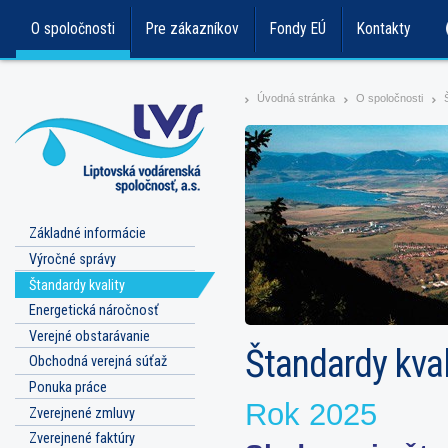
O spoločnosti
Pre zákazníkov
Fondy EÚ
Kontakty
Úvodná stránka
O spoločnosti
>
>
>
Základné informácie
Výročné správy
Štandardy kvality
Energetická náročnosť
Verejné obstarávanie
Štandardy kval
Obchodná verejná súťaž
Ponuka práce
Rok 2025
Zverejnené zmluvy
Zverejnené faktúry