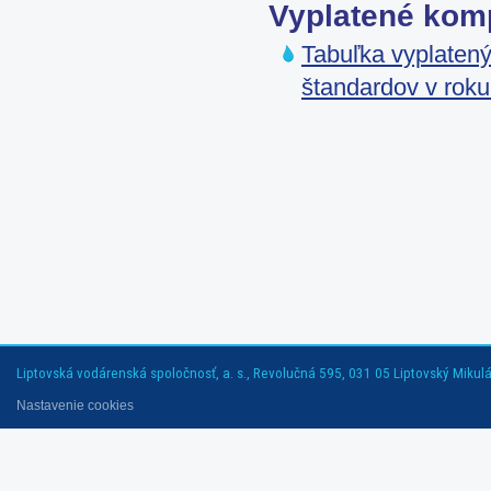
Vyplatené kom
Tabuľka vyplatený
štandardov v rok
Liptovská vodárenská spoločnosť, a. s., Revolučná 595, 031 05 Liptovský Mikuláš
Nastavenie cookies