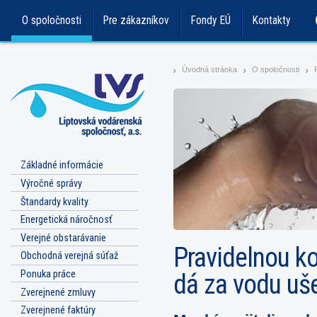
O spoločnosti
Pre zákazníkov
Fondy EÚ
Kontakty
Úvodná stránka
O spoločnosti
>
>
>
Základné informácie
Výročné správy
Štandardy kvality
Energetická náročnosť
Verejné obstarávanie
Pravidelnou ko
Obchodná verejná súťaž
Ponuka práce
dá za vodu uše
Zverejnené zmluvy
Zverejnené faktúry