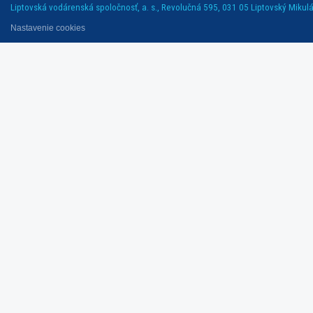
Liptovská vodárenská spoločnosť, a. s., Revolučná 595, 031 05 Liptovský Mikuláš
Nastavenie cookies