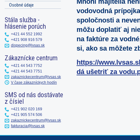
Mnohí majitelia neh
Osobné údaje
vodovodná prípojka
Stála služba -
spoločnosti a neven
hlásenie porúch
môžu doplatiť aj 
+421 44 552 1992
na faktúre za vodné,
+421 908 916 579
dispecing@lvsas.sk
si, ako sa môžete 
Zákaznícke centrum
https://www.lvsas.s
+421 44 543 7752
dá ušetriť za vodu.
+421 44 543 7751
zakaznickecentrum@lvsas.sk
V čase zákazníckych hodín
SMS od nás dostávate
z čísiel
+421 902 020 169
+421 905 574 506
zakaznickecentrum@lvsas.sk
fakturacia@lvsas.sk