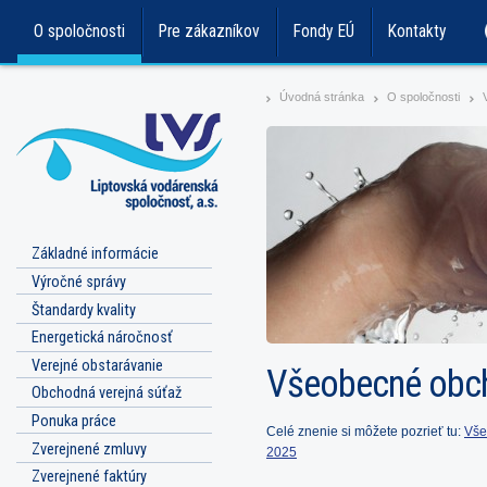
O spoločnosti
Pre zákazníkov
Fondy EÚ
Kontakty
Úvodná stránka
O spoločnosti
>
>
>
Základné informácie
Výročné správy
Štandardy kvality
Energetická náročnosť
Verejné obstarávanie
Všeobecné obc
Obchodná verejná súťaž
Ponuka práce
Celé znenie si môžete pozrieť tu:
Vše
Zverejnené zmluvy
2025
Zverejnené faktúry