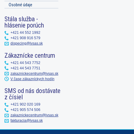
Osobné údaje
Stála služba -
hlásenie porúch
+421 44 552 1992
+421 908 916 579
dispecing@lvsas.sk
Zákaznícke centrum
+421 44 543 7752
+421 44 543 7751
zakaznickecentrum@lvsas.sk
V čase zákazníckych hodín
SMS od nás dostávate
z čísiel
+421 902 020 169
+421 905 574 506
zakaznickecentrum@lvsas.sk
fakturacia@lvsas.sk