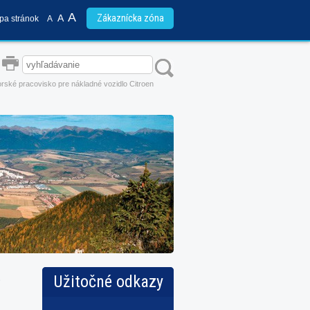
A
A
Zákaznícka zóna
pa stránok
A
rské pracovisko pre nákladné vozidlo Citroen
Užitočné odkazy