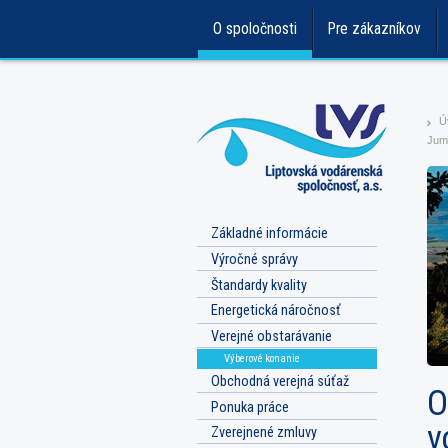
O spoločnosti
Pre zákazníkov
Ú
>
Jum
Základné informácie
Výročné správy
Štandardy kvality
Energetická náročnosť
Verejné obstarávanie
Výberové konanie
Obchodná verejná súťaž
O
Ponuka práce
v
Zverejnené zmluvy