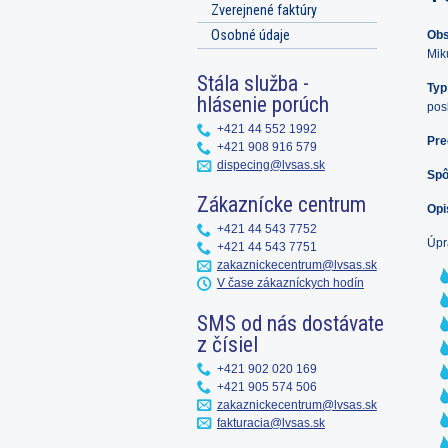
Zverejnené faktúry
Osobné údaje
Obs
Mik
Stála služba -
Typ
hlásenie porúch
pos
+421 44 552 1992
Pre
+421 908 916 579
dispecing@lvsas.sk
Spô
Zákaznícke centrum
Opi
+421 44 543 7752
Úpr
+421 44 543 7751
zakaznickecentrum@lvsas.sk
V čase zákazníckych hodín
SMS od nás dostávate
z čísiel
+421 902 020 169
+421 905 574 506
zakaznickecentrum@lvsas.sk
fakturacia@lvsas.sk