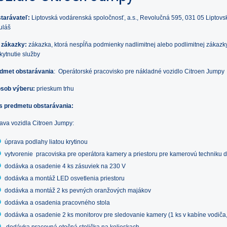
tarávateľ:
Liptovská vodárenská spoločnosť, a.s., Revolučná 595, 031 05 Liptovs
uláš
 zákazky:
zákazka, ktorá nespĺňa podmienky nadlimitnej alebo podlimitnej zákazk
kytnutie služby
dmet obstarávania
: Operátorské pracovisko pre nákladné vozidlo Citroen Jumpy
sob výberu:
prieskum trhu
s predmetu obstarávania:
ava vozidla Citroen Jumpy:
úprava podlahy liatou krytinou
vytvorenie pracoviska pre operátora kamery a priestoru pre kamerovú techniku 
dodávka a osadenie 4 ks zásuviek na 230 V
dodávka a montáž LED osvetlenia priestoru
dodávka a montáž 2 ks pevných oranžových majákov
dodávka a osadenia pracovného stola
dodávka a osadenie 2 ks monitorov pre sledovanie kamery (1 ks v kabíne vodiča,
dodávka pracovná otočná stolička na kolieskach