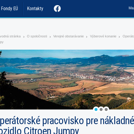
Ma
Fondy EÚ
Kontakty
vodná stránka
O spoločnosti
Verejné obstarávanie
Výberové konanie
Operáto
>
>
>
>
py
perátorské pracovisko pre nákladné
ozidlo Citroen Jumpy