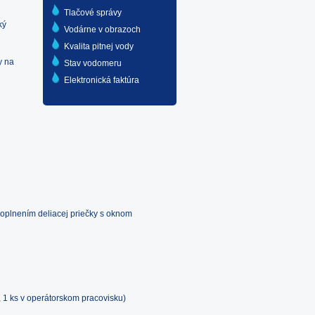
Tlačové správy
ký
Vodárne v obrazoch
Kvalita pitnej vody
y na
Stav vodomeru
Elektronická faktúra
doplnením deliacej priečky s oknom
 1 ks v operátorskom pracovisku)