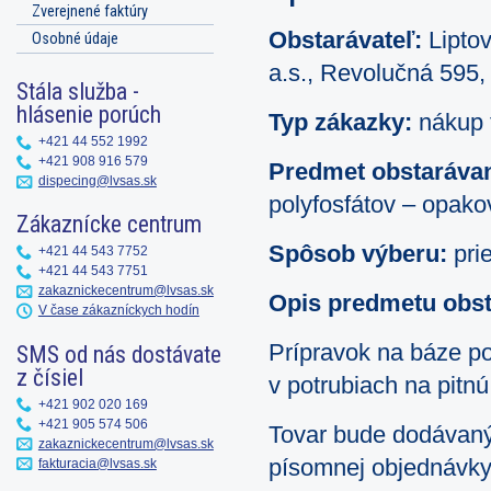
Zverejnené faktúry
Obstarávateľ:
Lipto
Osobné údaje
a.s., Revolučná 595,
Stála služba -
hlásenie porúch
Typ zákazky:
nákup 
+421 44 552 1992
+421 908 916 579
Predmet obstarávan
dispecing@lvsas.sk
polyfosfátov – opak
Zákaznícke centrum
Spôsob výberu:
pri
+421 44 543 7752
+421 44 543 7751
zakaznickecentrum@lvsas.sk
Opis predmetu obst
V čase zákazníckych hodín
Prípravok na báze pol
SMS od nás dostávate
z čísiel
v potrubiach na pitn
+421 902 020 169
+421 905 574 506
Tovar bude dodávaný
zakaznickecentrum@lvsas.sk
písomnej objednávky
fakturacia@lvsas.sk