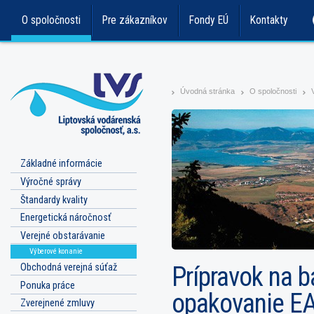
O spoločnosti
Pre zákazníkov
Fondy EÚ
Kontakty
Úvodná stránka
O spoločnosti
>
>
>
Základné informácie
Výročné správy
Štandardy kvality
Energetická náročnosť
Verejné obstarávanie
Výberové konanie
Obchodná verejná súťaž
Prípravok na b
Ponuka práce
opakovanie E
Zverejnené zmluvy