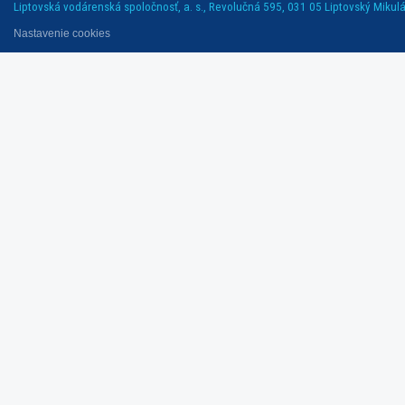
Liptovská vodárenská spoločnosť, a. s., Revolučná 595, 031 05 Liptovský Mikuláš
Nastavenie cookies