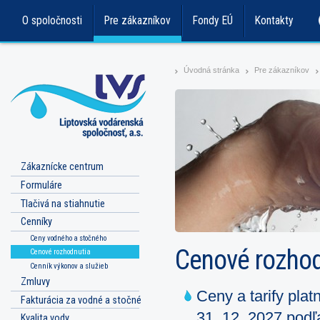
O spoločnosti
Pre zákazníkov
Fondy EÚ
Kontakty
Úvodná stránka
Pre zákazníkov
>
>
>
Zákaznícke centrum
Formuláre
Tlačivá na stiahnutie
Cenníky
Ceny vodného a stočného
Cenové rozhod
Cenové rozhodnutia
Cenník výkonov a služieb
Zmluvy
Ceny a tarify pla
Fakturácia za vodné a stočné
31. 12. 2027 podľ
Kvalita vody