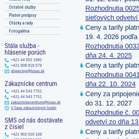
Ostatné služby
Rozhodnutia 0025
Platné predpisy
sieťových odvetví
Otázky a rady
Ceny a tarify pla
Fotogaléria
19. 4. 2026 podľa
Stála služba -
Rozhodnutia 0033/
hlásenie porúch
dňa 24. 4. 2025
+421 44 552 1992
Ceny a tarify pla
+421 908 916 579
dispecing@lvsas.sk
Rozhodnutia 0041/
Zákaznícke centrum
dňa 22. 10. 2024
+421 44 543 7752
Ceny za pripojeni
+421 44 543 7751
do 31. 12. 2027
zakaznickecentrum@lvsas.sk
V čase zákazníckych hodín
Rozhodnutie č. 0
SMS od nás dostávate
odvetví zo dňa 13
z čísiel
Ceny a tarify pla
+421 902 020 169