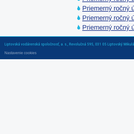
Priemerný ročný ú
Priemerný ročný ú
Priemerný ročný ú
Liptovská vodárenská spoločnosť, a. s., Revolučná 595, 031 05 Liptovský Mikuláš
Nastavenie cookies