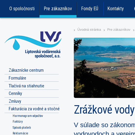
O spoločnosti
Pre zákazníkov
Fondy EÚ
Kontakty
Úvodná stránka
Pre zákazníkov
>
>
>
Zákaznícke centrum
Formuláre
Tlačivá na stiahnutie
Cenníky
Zmluvy
Zrážkové vody
Fakturácia za vodné a stočné
Harmonogram odpočtov
Faktúry
V súlade so zákonom 
Spôsob platieb
vodovodoch a verejn
Reklamácie