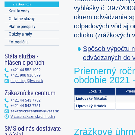
Zrážkové vody
vyhlášky č. 397/2003
Kvalita vody
okrem odvádzania sp
Ostatné služby
odpadových vôd aj o
Platné predpisy
Otázky a rady
odtoku (zrážkových v
Fotogaléria
Spôsob výpočtu m
Stála služba -
odvádzaných do ve
hlásenie porúch
Priemerný roč
+421 44 552 1992
+421 908 916 579
obdobie 2021 
dispecing@lvsas.sk
Zákaznícke centrum
Lokalita
Priem
Liptovský Mikuláš
+421 44 543 7752
+421 44 543 7751
Liptovský Hrádok
zakaznickecentrum@lvsas.sk
V čase zákazníckych hodín
SMS od nás dostávate
Zrážkové úhrn
z čísiel